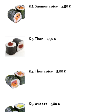
K2. Saumon spicy
4,50 €
K3. Thon
4,50 €
K4. Thon spicy
5,00 €
K5. Avocat
3,80 €