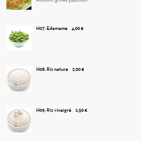
H07. Edamame
4,00 €
H08. Riz nature
2,00 €
H09. Riz vinaigré
2,50 €