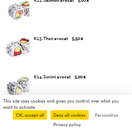
K12. Saumon avocat
5,00 €
K13. Thon avocat
5,50 €
K14. Surimi avocat
5,00 €
This site uses cookies and gives you control over what you
want to activate
OK, accept all
K15. Crevette avocat
Deny all cookies
5,00 €
Personalize
Privacy policy
Reservation
Takeaway
Route
Call