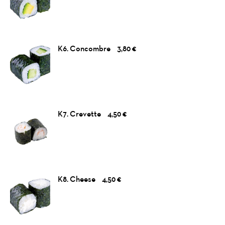
K6. Concombre
3,80 €
K7. Crevette
4,50 €
K8. Cheese
4,50 €