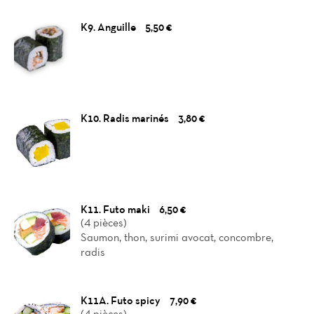
K9. Anguille
5,50 €
K10. Radis marinés
3,80 €
K11. Futo maki
6,50 €
(4 pièces)
Saumon, thon, surimi avocat, concombre,
radis
K11A. Futo spicy
7,90 €
(4 pièces)